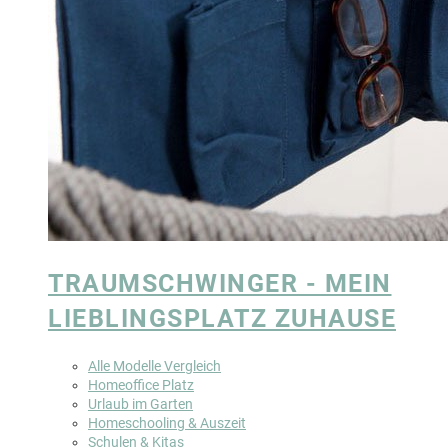
TRAUMSCHWINGER - MEIN
LIEBLINGSPLATZ ZUHAUSE
Alle Modelle Vergleich
Homeoffice Platz
Urlaub im Garten
Homeschooling & Auszeit
Schulen & Kitas