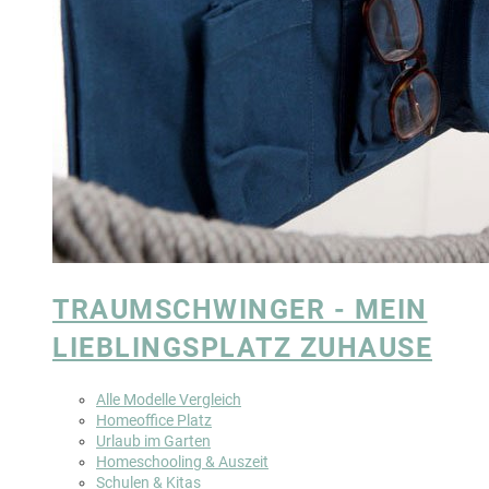
TRAUMSCHWINGER - MEIN
LIEBLINGSPLATZ ZUHAUSE
Alle Modelle Vergleich
Homeoffice Platz
Urlaub im Garten
Homeschooling & Auszeit
Schulen & Kitas