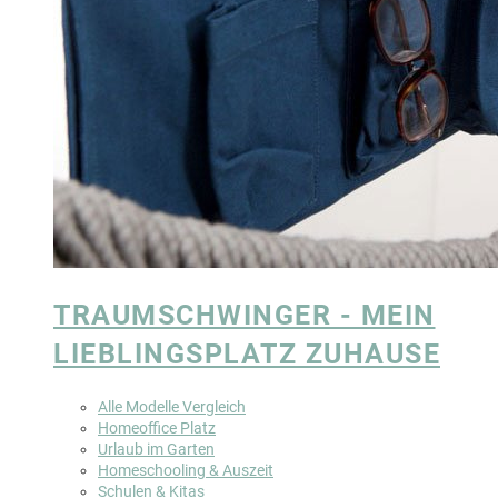
TRAUMSCHWINGER - MEIN
LIEBLINGSPLATZ ZUHAUSE
Alle Modelle Vergleich
Homeoffice Platz
Urlaub im Garten
Homeschooling & Auszeit
Schulen & Kitas