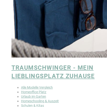
TRAUMSCHWINGER - MEIN
LIEBLINGSPLATZ ZUHAUSE
Alle Modelle Vergleich
Homeoffice Platz
Urlaub im Garten
Homeschooling & Auszeit
Schulen & Kitas