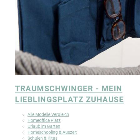
TRAUMSCHWINGER - MEIN
LIEBLINGSPLATZ ZUHAUSE
Alle Modelle Vergleich
Homeoffice Platz
Urlaub im Garten
Homeschooling & Auszeit
Schulen & Kitas