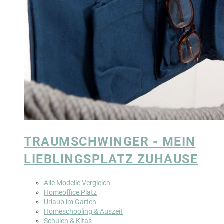
TRAUMSCHWINGER - MEIN
LIEBLINGSPLATZ ZUHAUSE
Alle Modelle Vergleich
Homeoffice Platz
Urlaub im Garten
Homeschooling & Auszeit
Schulen & Kitas