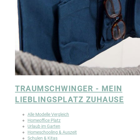
TRAUMSCHWINGER - MEIN
LIEBLINGSPLATZ ZUHAUSE
Alle Modelle Vergleich
Homeoffice Platz
Urlaub im Garten
Homeschooling & Auszeit
Schulen & Kitas