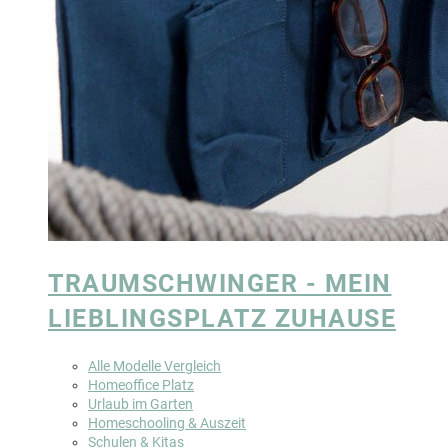
TRAUMSCHWINGER - MEIN
LIEBLINGSPLATZ ZUHAUSE
Alle Modelle Vergleich
Homeoffice Platz
Urlaub im Garten
Homeschooling & Auszeit
Schulen & Kitas