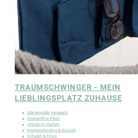
TRAUMSCHWINGER - MEIN
LIEBLINGSPLATZ ZUHAUSE
Alle Modelle Vergleich
Homeoffice Platz
Urlaub im Garten
Homeschooling & Auszeit
Schulen & Kitas