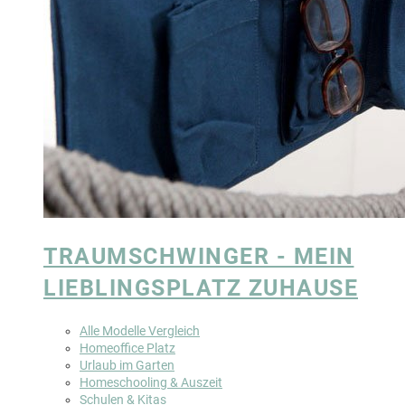
TRAUMSCHWINGER - MEIN
LIEBLINGSPLATZ ZUHAUSE
Alle Modelle Vergleich
Homeoffice Platz
Urlaub im Garten
Homeschooling & Auszeit
Schulen & Kitas