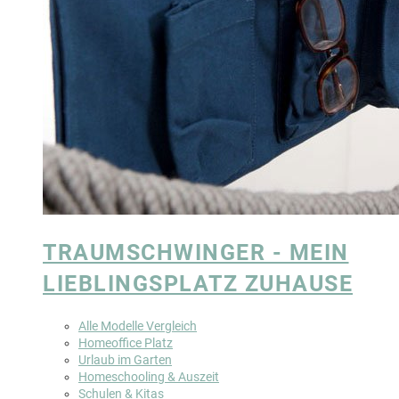
TRAUMSCHWINGER - MEIN
LIEBLINGSPLATZ ZUHAUSE
Alle Modelle Vergleich
Homeoffice Platz
Urlaub im Garten
Homeschooling & Auszeit
Schulen & Kitas