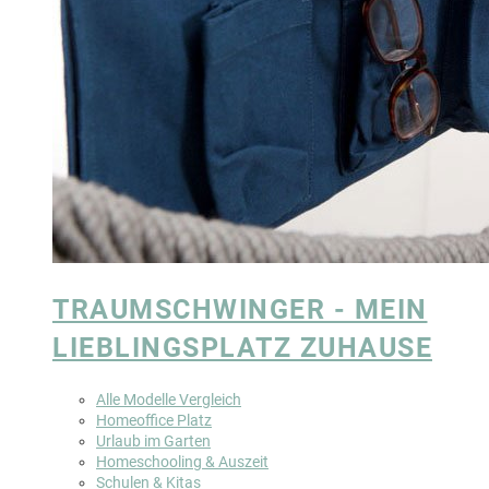
TRAUMSCHWINGER - MEIN
LIEBLINGSPLATZ ZUHAUSE
Alle Modelle Vergleich
Homeoffice Platz
Urlaub im Garten
Homeschooling & Auszeit
Schulen & Kitas